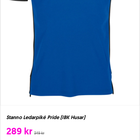
Stanno Ledarpiké Pride (IBK Husar)
289 kr
349 kr