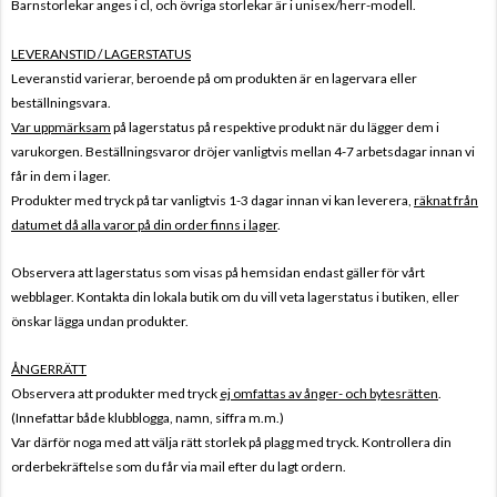
Barnstorlekar anges i cl, och övriga storlekar är i unisex/herr-modell.
LEVERANSTID / LAGERSTATUS
Leveranstid varierar, beroende på om produkten är en lagervara eller
beställningsvara.
Var uppmärksam
på lagerstatus på respektive produkt när du lägger dem i
varukorgen. Beställningsvaror dröjer vanligtvis mellan 4-7 arbetsdagar innan vi
får in dem i lager.
Produkter med tryck på tar vanligtvis 1-3 dagar innan vi kan leverera,
räknat från
datumet då alla varor på din order finns i lager
.
Observera att lagerstatus som visas på hemsidan endast gäller för vårt
webblager. Kontakta din lokala butik om du vill veta lagerstatus i butiken, eller
önskar lägga undan produkter.
ÅNGERRÄTT
Observera att produkter med tryck
ej omfattas av ånger- och bytesrätten
.
(Innefattar både klubblogga, namn, siffra m.m.)
Var därför noga med att välja rätt storlek på plagg med tryck. Kontrollera din
orderbekräftelse som du får via mail efter du lagt ordern.