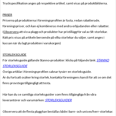
Tryckspecifikation anges på respektive artikel, samt visas på produktbilderna.
PRISER
Priserna på produkterna i föreningsprofilen är fasta, redan rabatterade,
föreningspriser, och kan ej kombineras med andra erbjudanden eller rabatter.
(
Observera
att vissa plagg och produkter har pristillägg för val av SR-storlekar.
Rätt pris visas på artikeln beroende på vilka storlekar du väljer, samt anges i
kassan när du lagt produkten i varukorgen)
STORLEKSGUIDE
För storleksguide gällande Stanno-produkter: klicka på följande länk:
STANNO
STORLEKSGUIDE
Övriga artiklar i föreningsprofilen saknar tyvärr en storleksguide.
Är du fortsatt osäker kring storlek, kontakta föreningens kansli för att se om det
finns provstege tillgängligt att testa.
Här kan du se samtliga storleksguider som finns tillgängliga från våra
leverantörer och varumärken:
STORLEKSGUIDER
Observera att de flesta plagg kan beställas både i barn- och unisex/herr-storlekar.