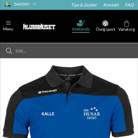
Sweden
Tips & Guider
Kontakt
FAQ
Innebandy
Meny
Övrig sport
Varukorg