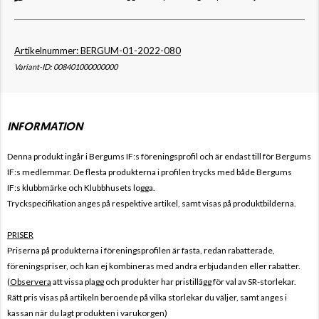
Artikelnummer: BERGUM-01-2022-080
Variant-ID: 008401000000000
INFORMATION
Denna produkt ingår i Bergums IF:s
föreningsprofil och är endast till för
Bergums
IF:s
medlemmar. De flesta produkterna i profilen trycks med både
Bergums
IF:s
klubbmärke och Klubbhusets logga.
Tryckspecifikation anges på respektive artikel, samt visas på produktbilderna.
PRISER
Priserna på produkterna i föreningsprofilen är fasta, redan rabatterade,
föreningspriser, och kan ej kombineras med andra erbjudanden eller rabatter.
(
Observera
att vissa plagg och produkter har pristillägg för val av SR-storlekar.
Rätt pris visas på artikeln beroende på vilka storlekar du väljer, samt anges i
kassan när du lagt produkten i varukorgen)