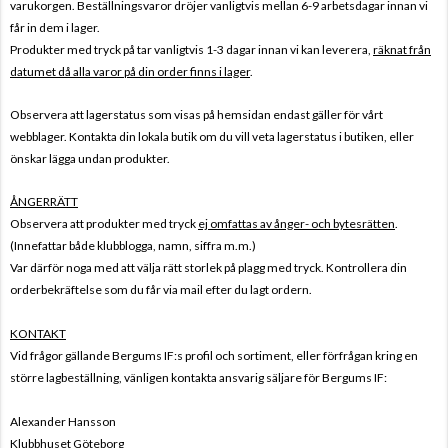
varukorgen. Beställningsvaror dröjer vanligtvis mellan 6-9 arbetsdagar innan vi
får in dem i lager.
Produkter med tryck på tar vanligtvis 1-3 dagar innan vi kan leverera,
räknat från
datumet då alla varor på din order finns i lager
.
Observera att lagerstatus som visas på hemsidan endast gäller för vårt
webblager. Kontakta din lokala butik om du vill veta lagerstatus i butiken, eller
önskar lägga undan produkter.
ÅNGERRÄTT
Observera att produkter med tryck
ej omfattas av ånger- och bytesrätten
.
(Innefattar både klubblogga, namn, siffra m.m.)
Var därför noga med att välja rätt storlek på plagg med tryck. Kontrollera din
orderbekräftelse som du får via mail efter du lagt ordern.
KONTAKT
Vid frågor gällande Bergums IF:s profil och sortiment, eller förfrågan kring en
större lagbeställning, vänligen kontakta ansvarig säljare för Bergums IF:
Alexander Hansson
Klubbhuset Göteborg