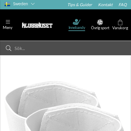
Sweden
Tips & Guider
Kontakt
FAQ
Innebandy
Meny
Övrig sport
Varukorg