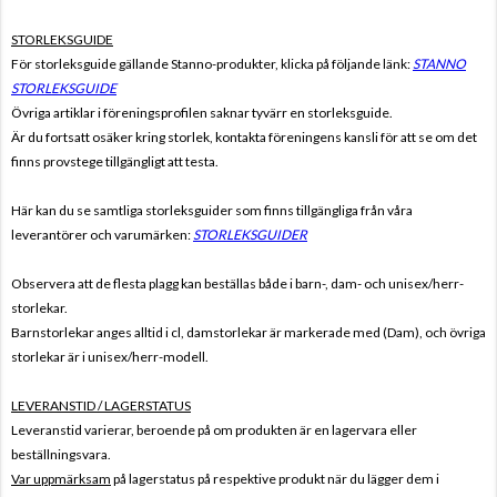
STORLEKSGUIDE
För storleksguide gällande Stanno-produkter, klicka på följande länk:
STANNO
STORLEKSGUIDE
Övriga artiklar i föreningsprofilen saknar tyvärr en storleksguide.
Är du fortsatt osäker kring storlek, kontakta föreningens kansli för att se om det
finns provstege tillgängligt att testa.
Här kan du se samtliga storleksguider som finns tillgängliga från våra
leverantörer och varumärken:
STORLEKSGUIDER
Observera att de flesta plagg kan beställas både i barn-, dam- och unisex/herr-
storlekar.
Barnstorlekar anges alltid i cl, damstorlekar är markerade med (Dam), och övriga
storlekar är i unisex/herr-modell.
LEVERANSTID / LAGERSTATUS
Leveranstid varierar, beroende på om produkten är en lagervara eller
beställningsvara.
Var uppmärksam
på lagerstatus på respektive produkt när du lägger dem i