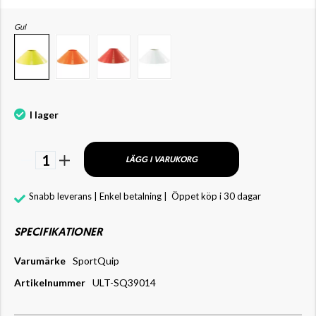
Gul
I lager
1
LÄGG I VARUKORG
Snabb leverans | Enkel betalning |
Öppet köp i 30 dagar
SPECIFIKATIONER
Varumärke
SportQuip
Artikelnummer
ULT-SQ39014