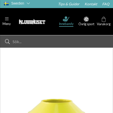
Sweden
Tips & Guider
Kontakt
FAQ
Innebandy
Meny
Övrig sport
Varukorg