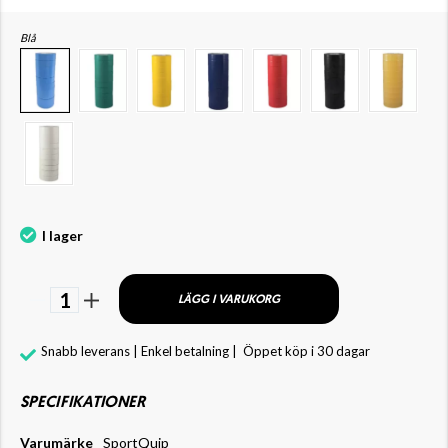
Blå
I lager
1
LÄGG I VARUKORG
Snabb leverans | Enkel betalning |
Öppet köp i 30 dagar
SPECIFIKATIONER
Varumärke
SportQuip