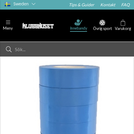
Sweden
Tips & Guider
Kontakt
FAQ
Innebandy
Meny
Övrig sport
Varukorg