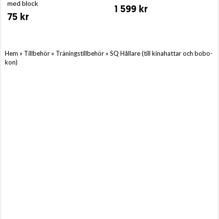
med block
1 599 kr
75 kr
»
»
»
Hem
Tillbehör
Träningstillbehör
SQ Hållare (till kinahattar och bobo-
kon)