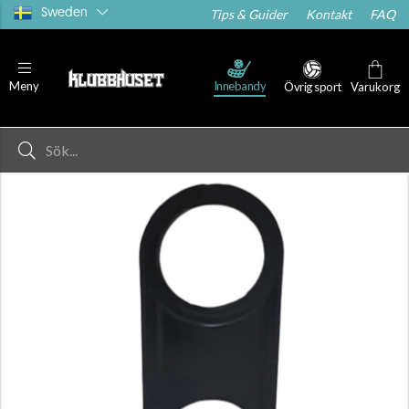
Sweden
Tips & Guider
Kontakt
FAQ
Innebandy
Meny
Övrig sport
Varukorg