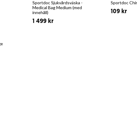
Sportdoc Sjukvårdsväska -
Sportdoc Chi
Medical Bag Medium (med
109 kr
innehåll)
1 499 kr
ge