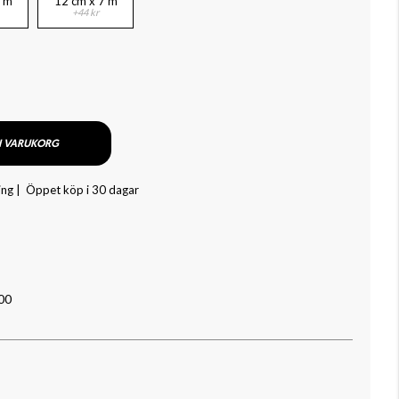
7 m
12 cm x 7 m
+44 kr
I VARUKORG
ing |
Öppet köp i 30 dagar
00