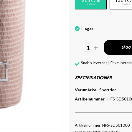
8 cm x 7 m
10 cm x 
+20 kr
+34 kr
I lager
1
LÄGG 
Snabb leverans | Enkel betaln
SPECIFIKATIONER
Varumärke
Sportdoc
Artikelnummer
HFS-SD5010
Artikelnummer: HFS-SD501000
Variant-ID: 000913131250000