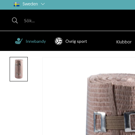
Sweden
Innebandy
Övrig sport
Klubbor