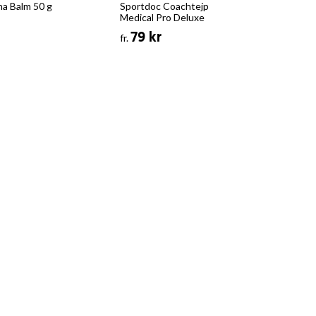
na Balm 50 g
Sportdoc Coachtejp
Spo
Medical Pro Deluxe
Spr
79 kr
fr.
fr.