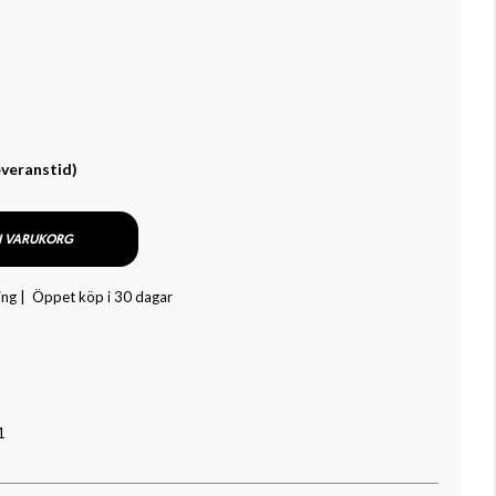
everanstid)
I VARUKORG
ing |
Öppet köp i 30 dagar
1