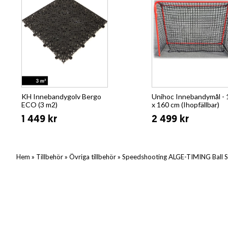
KH Innebandygolv Bergo
Unihoc Innebandymål - 
ECO (3 m2)
x 160 cm (Ihopfällbar)
1 449 kr
2 499 kr
»
»
»
Hem
Tillbehör
Övriga tillbehör
Speedshooting ALGE-TIMING Ball 