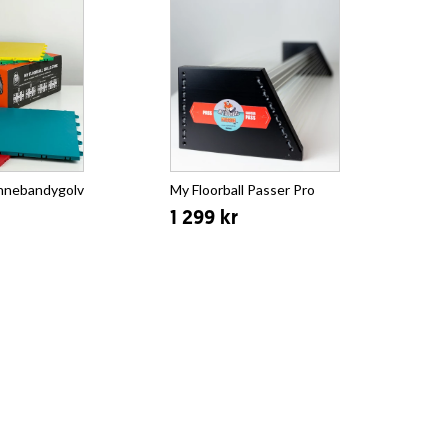
Innebandygolv
My Floorball Passer Pro
1 299 kr