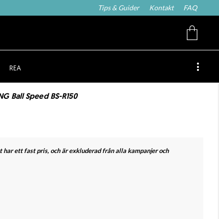
Tips & Guider
Kontakt
FAQ
REA
G Ball Speed BS-R150
 har ett fast pris, och är exkluderad från alla kampanjer och