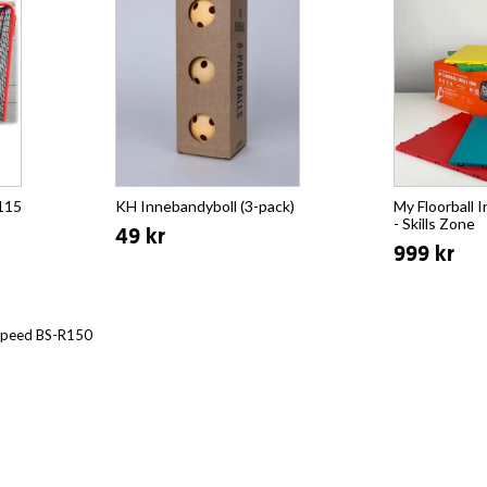
115
KH Innebandyboll (3-pack)
My Floorball 
- Skills Zone
49 kr
999 kr
Speed BS-R150