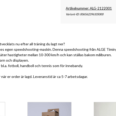
Artikelnummer: ALG-2122001
Variant-ID: 006562296105000
vecklats nu efter all träning du lagt ner?
 alldeles egen speedshooting-maskin. Denna speedshooting från ALGE Timin
mäter hastigheter mellan 10-300 km/h och kan ställas bakom målburen.
sorn och displayen.
 bl.a. fotboll, handboll och tennis som för innebandy.
när er order är lagd. Leveranstid är ca 5-7 arbetsdagar.