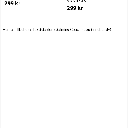
Vision - SR
299 kr
299 kr
»
»
»
Hem
Tillbehör
Taktiktavlor
Salming Coachmapp (Innebandy)