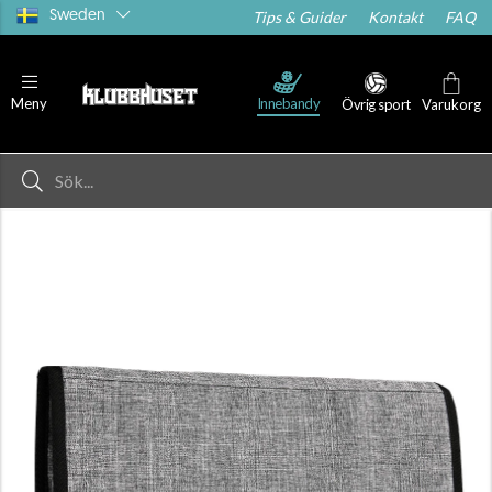
Sweden
Tips & Guider
Kontakt
FAQ
Innebandy
Meny
Övrig sport
Varukorg