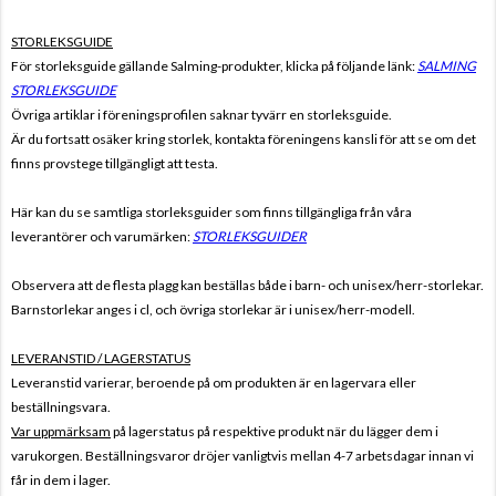
STORLEKSGUIDE
För storleksguide gällande Salming-produkter, klicka på följande länk:
SALMING
STORLEKSGUIDE
Övriga artiklar i föreningsprofilen saknar tyvärr en storleksguide.
Är du fortsatt osäker kring storlek, kontakta föreningens kansli för att se om det
finns provstege tillgängligt att testa.
Här kan du se samtliga storleksguider som finns tillgängliga från våra
leverantörer och varumärken:
STORLEKSGUIDER
Observera att de flesta plagg kan beställas både i barn- och unisex/herr-storlekar.
Barnstorlekar anges i cl, och övriga storlekar är i unisex/herr-modell.
LEVERANSTID / LAGERSTATUS
Leveranstid varierar, beroende på om produkten är en lagervara eller
beställningsvara.
Var uppmärksam
på lagerstatus på respektive produkt när du lägger dem i
varukorgen. Beställningsvaror dröjer vanligtvis mellan 4-7 arbetsdagar innan vi
får in dem i lager.