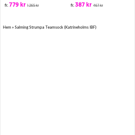
779 kr
387 kr
fr.
fr.
1 265 kr
467 kr
»
Hem
Salming Strumpa Teamsock (Katrineholms IBF)