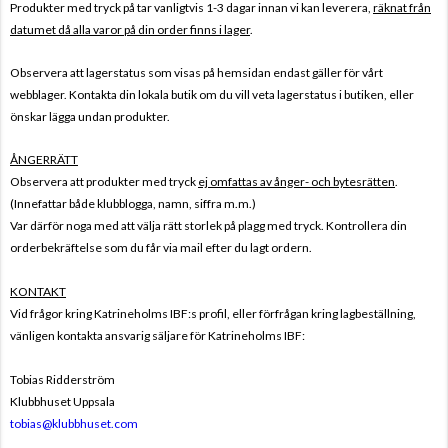
Produkter med tryck på tar vanligtvis 1-3 dagar innan vi kan leverera,
räknat från
datumet då alla varor på din order finns i lager
.
Observera att lagerstatus som visas på hemsidan endast gäller för vårt
webblager. Kontakta din lokala butik om du vill veta lagerstatus i butiken, eller
önskar lägga undan produkter.
ÅNGERRÄTT
Observera att produkter med tryck
ej omfattas av ånger- och bytesrätten
.
(Innefattar både klubblogga, namn, siffra m.m.)
Var därför noga med att välja rätt storlek på plagg med tryck. Kontrollera din
orderbekräftelse som du får via mail efter du lagt ordern.
KONTAKT
Vid frågor kring Katrineholms IBF:s profil, eller förfrågan kring lagbeställning,
vänligen kontakta ansvarig säljare för Katrineholms IBF:
Tobias Ridderström
Klubbhuset Uppsala
tobias@klubbhuset.com