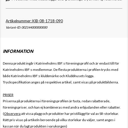
Artikelnummer: KIB-08-1718-090
Variant-ID: 002144000000000
INFORMATION
Denna produkt ingår i Katrineholms IBF
:s föreningsprofil och är endast till för
Katrineholms IBF
:s medlemmar. De flesta produkterna i profilen trycks med
både
Katrineholms IBF
:s klubbmärke och Klubbhusets logga.
Tryckspecifikation anges på respektive artikel, samt visas på produktbilderna.
PRISER
Priserna på produkterna i föreningsprofilen är fasta, redan rabatterade,
föreningspriser, och kan ej kombineras med andra erbjudanden eller rabatter.
(
Observera
att vissa plagg och produkter har pristillägg för val av SR-storlekar.
Rätt pris visas på artikeln beroende på vilka storlekar du väljer, samt anges i
kassan när du lagt produkten i varukorgen)