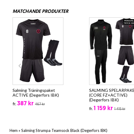
MATCHANDE PRODUKTER
Salming Träningspaket
SALMING SPELARPAK
ACTIVE (Degerfors IBK)
(CORE FZ+ACTIVE)
(Degerfors IBK)
387 kr
fr.
467 kr
1 159 kr
fr.
1 415 kr
»
Hem
Salming Strumpa Teamsock Black (Degerfors IBK)