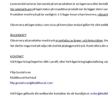
Leveranstid varierar, beroende på om produkten är en lagervara eller beställ
Var uppmärksam
på lagerstatus på respektive produkt när du lägger dem i varu
Produkter med tryck på tar vanligtvis 1-3 dagar innan vi kan leverera,
räknat f
Observera att lagerstatus som visas på hemsidan endast gäller för vårt webblag
ÅNGERRÄTT
Observera att produkter med tryck
ej omfattas av ånger- och bytesrätten
. (I
Var därför noga med att välja rätt storlek på plagg med tryck. Kontrollera din 
KONTAKT
Vid frågor kring Degerfors IBK:s profil, eller förfrågan kring lagbeställning, v
Filip Gustafsson
Klubbhuset Karlstad
filip.gustafsson@klubbhuset.com
Vid frågor gällande din webborder kontaktar du vår kundtjänst:
order@klubb