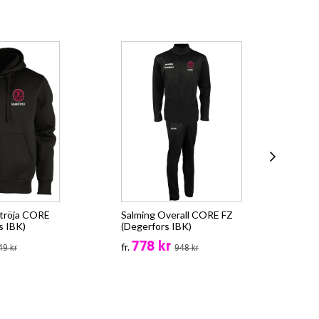
tröja CORE
Salming Overall CORE FZ
Sal
s IBK)
(Degerfors IBK)
Ind
778 kr
85
fr.
49 kr
948 kr