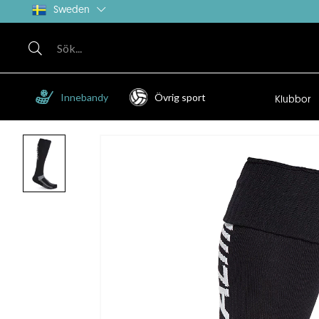
Sweden
Innebandy
Övrig sport
Klubbor