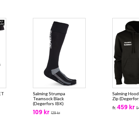
ET
Salming Strumpa
Salming Hood
Teamsock Black
Zip (Degerfor
(Degerfors IBK)
459 kr
fr.
5
109 kr
129 kr