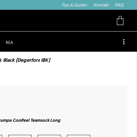
Tips & Guider
Kontakt
FAQ
REA
Black (Degerfors IBK)
trumpa Coolfeel Teamsock Long