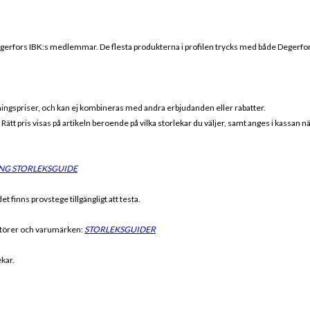
gerfors IBK
:s medlemmar. De flesta produkterna i profilen trycks med både
Degerfor
eningspriser, och kan ej kombineras med andra erbjudanden eller rabatter.
r. Rätt pris visas på artikeln beroende på vilka storlekar du väljer, samt anges i kassan 
NG STORLEKSGUIDE
t finns provstege tillgängligt att testa.
antörer och varumärken:
STORLEKSGUIDER
ekar.