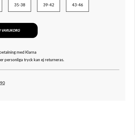
35-38
39-42
43-46
I VARUKORG
 betalning med Klarna
r personliga tryck kan ej returneras.
090