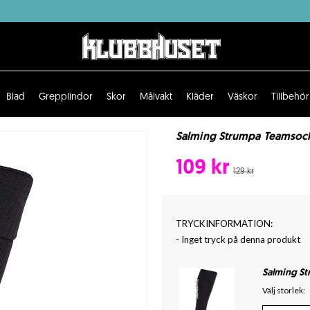
Blad
Grepplindor
Skor
Målvakt
Kläder
Väskor
Tillbehör
Salming Strumpa Teamsock 
109 kr
129 kr
TRYCKINFORMATION:
- Inget tryck på denna produkt
Salming S
Välj storlek: