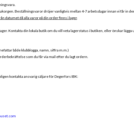
ningsvara.
korgen. Beställningsvaror dröjer vanligtvis mellan 4-7 arbetsdagar innan vi får in dem
rån datumet då alla varor på din order finns i lager
.
er. Kontakta din lokala butik om du vill veta lagerstatus i butiken, eller önskar lägga
nnefattar både klubblogga, namn, siffra m.m.)
orderbekräftelse som du får via mail efter du lagt ordern.
änligen kontakta ansvarig säljare för Degerfors IBK:
huset.com