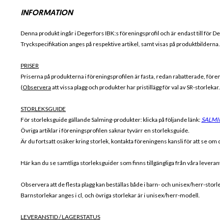
INFORMATION
Denna produkt ingår i Degerfors IBK
:s föreningsprofil och är endast till för
De
Tryckspecifikation anges på respektive artikel, samt visas på produktbilderna.
PRISER
Priserna på produkterna i föreningsprofilen är fasta, redan rabatterade, för
(
Observera
att vissa plagg och produkter har pristillägg för val av SR-storleka
STORLEKSGUIDE
För storleksguide gällande Salming-produkter: klicka på följande länk:
SALMI
Övriga artiklar i föreningsprofilen saknar tyvärr en storleksguide.
Är du fortsatt osäker kring storlek, kontakta föreningens kansli för att se om de
Här kan du se samtliga storleksguider som finns tillgängliga från våra lever
Observera att de flesta plagg kan beställas både i barn- och unisex/herr-storl
Barnstorlekar anges i cl, och övriga storlekar är i unisex/herr-modell.
LEVERANSTID / LAGERSTATUS