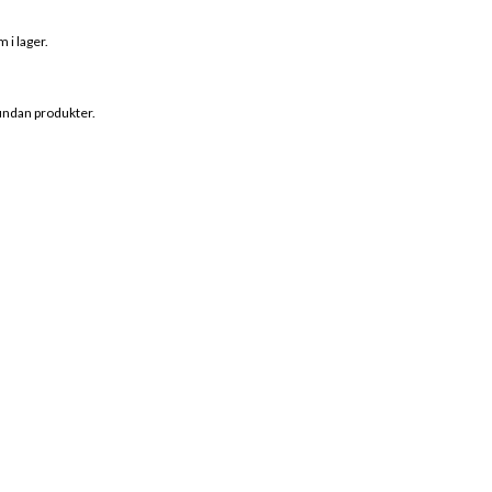
 i lager.
 undan produkter.