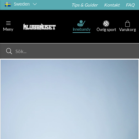
Sweden
Tips & Guider
Kontakt
FAQ
Innebandy
Meny
Övrig sport
Varukorg