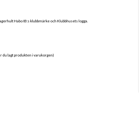
agerhult Habo IB
:s klubbmärke och Klubbhusets logga.
när du lagt produkten i varukorgen)