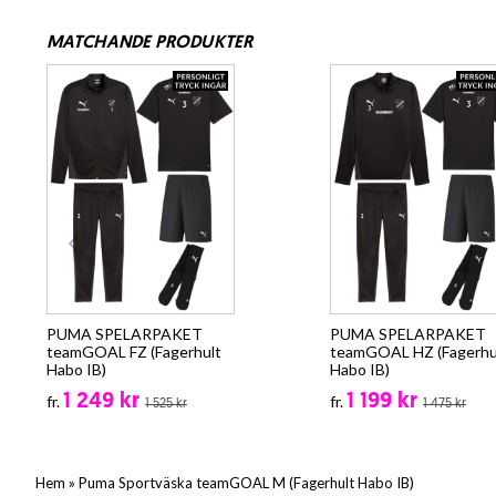
MATCHANDE PRODUKTER
PUMA SPELARPAKET
PUMA SPELARPAKET
teamGOAL FZ (Fagerhult
teamGOAL HZ (Fagerhu
Habo IB)
Habo IB)
1 249 kr
1 199 kr
fr.
fr.
1 525 kr
1 475 kr
»
Hem
Puma Sportväska teamGOAL M (Fagerhult Habo IB)