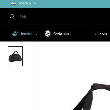
Sweden
Innebandy
Övrig sport
Klubbor