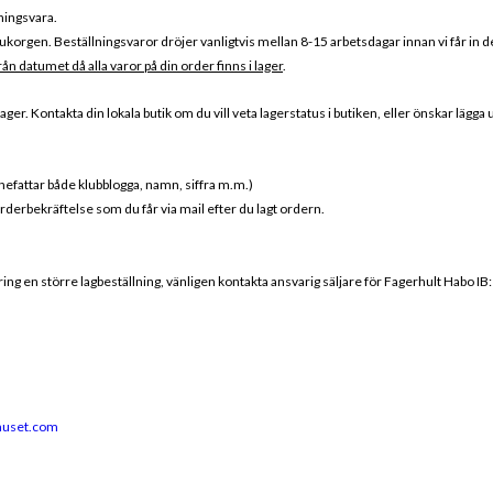
ningsvara.
ukorgen. Beställningsvaror dröjer vanligtvis mellan 8-15 arbetsdagar innan vi får in de
rån datumet då alla varor på din order finns i lager
.
er. Kontakta din lokala butik om du vill veta lagerstatus i butiken, eller önskar lägga
nnefattar både klubblogga, namn, siffra m.m.)
orderbekräftelse som du får via mail efter du lagt ordern.
ring en större lagbeställning, vänligen kontakta ansvarig säljare för Fagerhult Habo IB:
huset.com