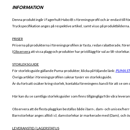
INFORMATION
Denna produkt ingår i Fagerhult Habo IB
:s föreningsprofil och är endast till fö
Tryckspecifikation anges på respektive artikel, samt visas på produktbilderna.
PRISER
Priserna på produkterna i föreningsprofilen är fasta, redan rabatterade, för
(
Observera
att vissa plagg och produkter har pristillägg för val av SR-storleka
STORLEKSGUIDE
För storleksguide gällande Puma-produkter, klicka på följande länk:
PUMA S
Övriga artiklar i föreningsprofilen saknar tyvärr en storleksguide.
Är du fortsatt osäker kring storlek, kontakta föreningens kansli för att se om de
Här kan du se samtliga storleksguider som finns tillgängliga från våra lever
Observera att de flesta plagg kan beställas både i barn-, dam- och unisex/herr
Barnstorlekar anges alltid i cl, damstorlekar är markerade med (Dam), och öv
LEVERANSTID / LAGERSTATUS