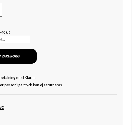
+40 kr)
I VARUKORG
 betalning med Klarna
r personliga tryck kan ej returneras.
090