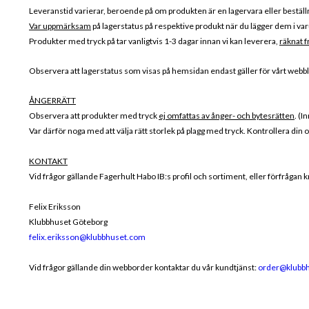
Leveranstid varierar, beroende på om produkten är en lagervara eller beställ
Var uppmärksam
på lagerstatus på respektive produkt när du lägger dem i var
Produkter med tryck på tar vanligtvis 1-3 dagar innan vi kan leverera,
räknat f
Observera att lagerstatus som visas på hemsidan endast gäller för vårt webblag
ÅNGERRÄTT
Observera att produkter med tryck
ej omfattas av ånger- och bytesrätten
. (I
Var därför noga med att välja rätt storlek på plagg med tryck. Kontrollera din 
KONTAKT
Vid frågor gällande Fagerhult Habo IB:s profil och sortiment, eller förfrågan k
Felix Eriksson
Klubbhuset Göteborg
felix.eriksson@klubbhuset.com
Vid frågor gällande din webborder kontaktar du vår kundtjänst:
order@klubb