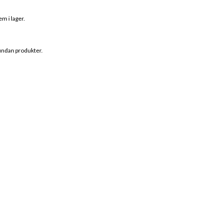
m i lager.
 undan produkter.