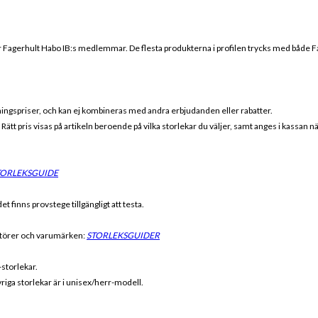
r
Fagerhult Habo IB
:s medlemmar. De flesta produkterna i profilen trycks med både
F
eningspriser, och kan ej kombineras med andra erbjudanden eller rabatter.
r. Rätt pris visas på artikeln beroende på vilka storlekar du väljer, samt anges i kassan 
TORLEKSGUIDE
t finns provstege tillgängligt att testa.
antörer och varumärken:
STORLEKSGUIDER
-storlekar.
riga storlekar är i unisex/herr-modell.