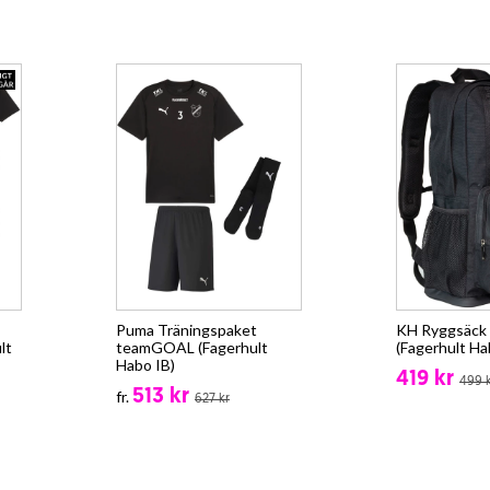
Puma Träningspaket
KH Ryggsäck -
lt
teamGOAL (Fagerhult
(Fagerhult Ha
Habo IB)
419 kr
499 
513 kr
fr.
627 kr