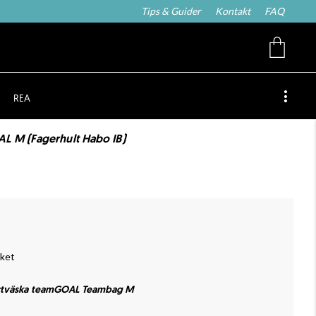
Tips & Guider
Kontakt
FAQ
REA
 M (Fagerhult Habo IB)
rket
tväska teamGOAL Teambag M