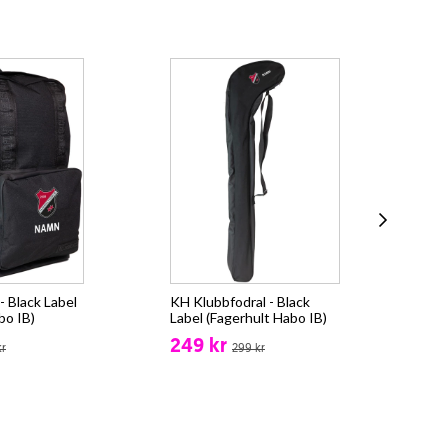
 Black Label
KH Klubbfodral - Black
Pu
bo IB)
Label (Fagerhult Habo IB)
(Fa
249 kr
fr.
kr
299 kr