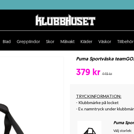
Blad
Grepplindor
Skor
Målvakt
Kläder
Väskor
Tillbehör
Puma Sportväska teamGOAL
379 kr
449 kr
TRYCKINFORMATION:
- Klubbmärke på locket
- Ev. namntryck under klubbmä
Puma Spor
Välj storlek: