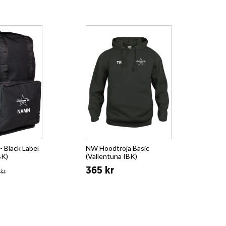
 Black Label
NW Hoodtröja Basic
BK)
(Vallentuna IBK)
365 kr
kr