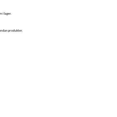
 i lager.
 undan produkter.