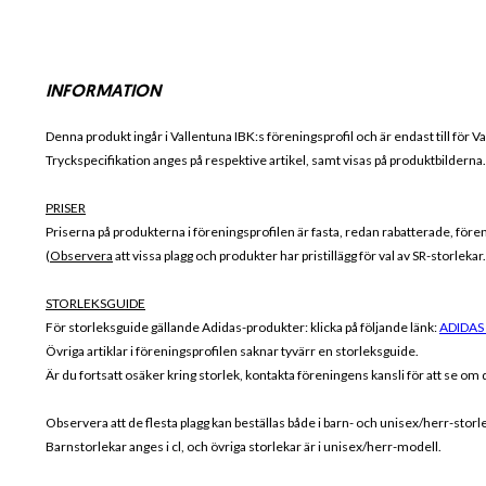
INFORMATION
Denna produkt ingår i Vallentuna IBK
:s föreningsprofil och är endast till för
Va
Tryckspecifikation anges på respektive artikel, samt visas på produktbilderna.
PRISER
Priserna på produkterna i föreningsprofilen är fasta, redan rabatterade, för
(
Observera
att vissa plagg och produkter har pristillägg för val av SR-storleka
STORLEKSGUIDE
För storleksguide gällande Adidas-produkter: klicka på följande länk:
ADIDAS
Övriga artiklar i föreningsprofilen saknar tyvärr en storleksguide.
Är du fortsatt osäker kring storlek, kontakta föreningens kansli för att se om de
Observera att de flesta plagg kan beställas både i barn- och unisex/herr-storl
Barnstorlekar anges i cl, och övriga storlekar är i unisex/herr-modell.