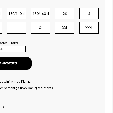
l
130/140 cl
150/160 cl
XS
S
L
XL
XXL
XXXL
röstet (+40 kr)
I VARUKORG
 betalning med Klarna
r personliga tryck kan ej returneras.
090