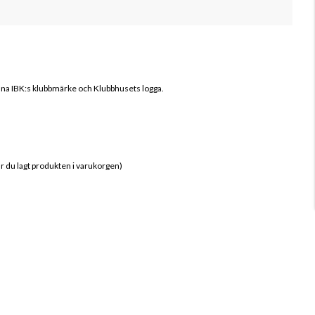
una IB
K
:s klubbmärke och Klubbhusets logga.
när du lagt produkten i varukorgen)