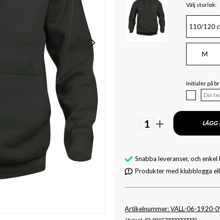
Välj storlek:
110/120 c
M
Initialer på b
1
LÄGG 
Snabba leveranser, och enkel
Produkter med klubblogga elle
Artikelnummer: VALL-06-1920-
Variant-ID: 001579000000000