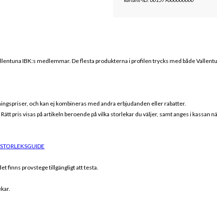
llentuna IBK
:s medlemmar. De flesta produkterna i profilen trycks med både
Vallent
eningspriser, och kan ej kombineras med andra erbjudanden eller rabatter.
r. Rätt pris visas på artikeln beroende på vilka storlekar du väljer, samt anges i kassan 
 STORLEKSGUIDE
t finns provstege tillgängligt att testa.
ekar.