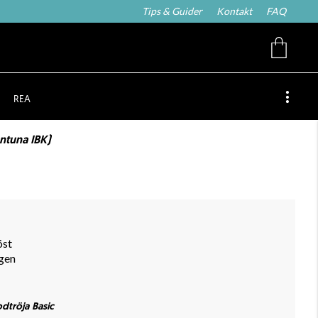
Tips & Guider
Kontakt
FAQ
REA
ntuna IBK)
öst
gen
dtröja Basic