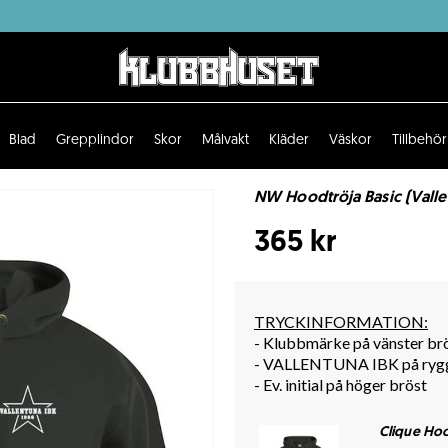
Blad
Grepplindor
Skor
Målvakt
Kläder
Väskor
Tillbehör
NW Hoodtröja Basic (Valle
365 kr
TRYCKINFORMATION:
- Klubbmärke på vänster br
- VALLENTUNA IBK på ryg
- Ev. initial på höger bröst
Clique Hoo