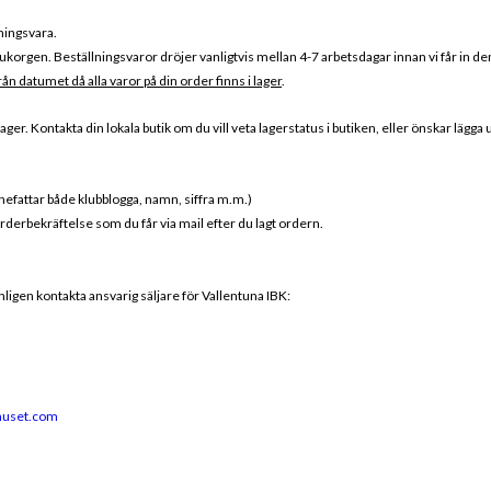
ningsvara.
korgen. Beställningsvaror dröjer vanligtvis mellan 4-7 arbetsdagar innan vi får in dem
rån datumet då alla varor på din order finns i lager
.
er. Kontakta din lokala butik om du vill veta lagerstatus i butiken, eller önskar lägga
nnefattar både klubblogga, namn, siffra m.m.)
orderbekräftelse som du får via mail efter du lagt ordern.
änligen kontakta ansvarig säljare för Vallentuna IBK:
huset.com