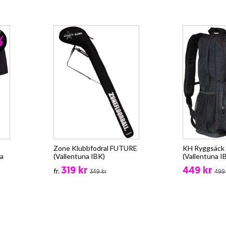
Zone Klubbfodral FUTURE
KH Ryggsäck -
a
(Vallentuna IBK)
(Vallentuna I
319 kr
449 kr
fr.
349 kr
499 