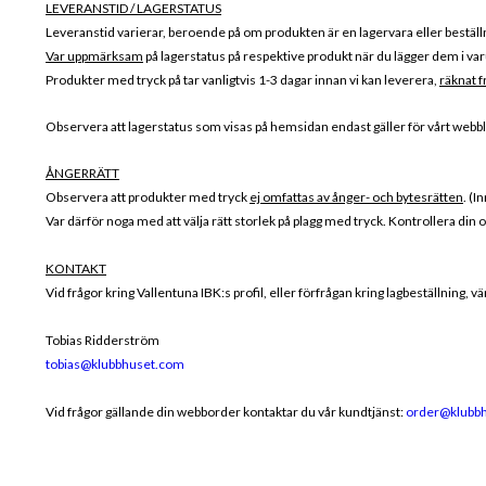
LEVERANSTID / LAGERSTATUS
Leveranstid varierar, beroende på om produkten är en lagervara eller beställ
Var uppmärksam
på lagerstatus på respektive produkt när du lägger dem i varu
Produkter med tryck på tar vanligtvis 1-3 dagar innan vi kan leverera,
räknat f
Observera att lagerstatus som visas på hemsidan endast gäller för vårt webblag
ÅNGERRÄTT
Observera att produkter med tryck
ej omfattas av ånger- och bytesrätten
. (I
Var därför noga med att välja rätt storlek på plagg med tryck. Kontrollera din 
KONTAKT
Vid frågor kring Vallentuna IBK:s profil, eller förfrågan kring lagbeställning, v
Tobias Ridderström
tobias@klubbhuset.com
Vid frågor gällande din webborder kontaktar du vår kundtjänst:
order@klubb