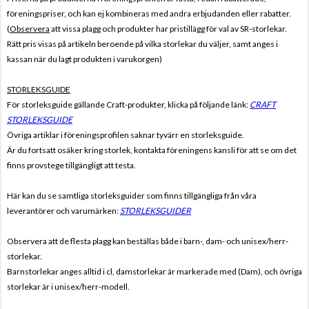
föreningspriser, och kan ej kombineras med andra erbjudanden eller rabatter.
(
Observera
att vissa plagg och produkter har pristillägg för val av SR-storlekar.
Rätt pris visas på artikeln beroende på vilka storlekar du väljer, samt anges i
kassan när du lagt produkten i varukorgen)
STORLEKSGUIDE
För storleksguide gällande Craft-produkter, klicka på följande länk:
CRAFT
STORLEKSGUIDE
Övriga artiklar i föreningsprofilen saknar tyvärr en storleksguide.
Är du fortsatt osäker kring storlek, kontakta föreningens kansli för att se om det
finns provstege tillgängligt att testa.
Här kan du se samtliga storleksguider som finns tillgängliga från våra
leverantörer och varumärken:
STORLEKSGUIDER
Observera att de flesta plagg kan beställas både i barn-, dam- och unisex/herr-
storlekar.
Barnstorlekar anges alltid i cl, damstorlekar är markerade med (Dam), och övriga
storlekar är i unisex/herr-modell.