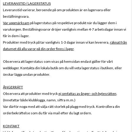
LEVERANSTID / LAGERSTATUS
Leveranstid varierar, beroende på om produkten är en lagervara eller
beställningsvara.
Var uppmärksam
på lagerstatus på respektive produkt när du lägger dem i
varukorgen. Beställningsvaror dröjer vanligtvis mellan 4-7 arbetsdagar innan vi
får in dem i lager.
Produkter med tryck på tar vanligtvis 1-3 dagar innan vi kan leverera,
räknat från
datumet då alla varor på din order finns i lager
.
Observera att lagerstatus som visas på hemsidan endast gäller för vårt
webblager. Kontakta din lokala butik om du vill veta lagerstatus i butiken, eller
önskar lägga undan produkter.
ÅNGERRÄTT
Observera att produkter med tryck
ej omfattas av ånger- och bytesrätten
.
(Innefattar både klubblogga, namn, siffra m.m.)
Var därför noga med att välja rätt storlek på plagg med tryck. Kontrollera din
orderbekräftelse som du får via mail efter du lagt ordern.
KONTAKT