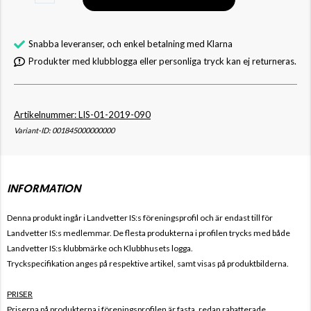
Snabba leveranser, och enkel betalning med Klarna
Produkter med klubblogga eller personliga tryck kan ej returneras.
Artikelnummer: LIS-01-2019-090
Variant-ID: 001845000000000
INFORMATION
Denna produkt ingår i Landvetter IS:s
föreningsprofil och är endast till för
Landvetter
IS
:s
medlemmar. De flesta produkterna i profilen trycks med både
Landvetter
IS
:s
klubbmärke och Klubbhusets logga.
Tryckspecifikation anges på respektive artikel, samt visas på produktbilderna.
PRISER
Priserna på produkterna i föreningsprofilen är fasta, redan rabatterade,