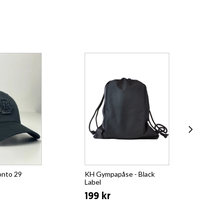
onto 29
KH Gympapåse - Black
KH 
Label
Bla
199 kr
59