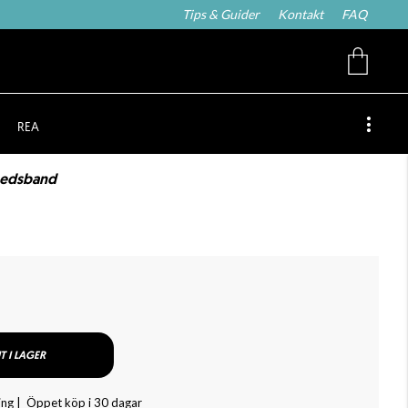
Tips & Guider
Kontakt
FAQ
REA
ledsband
T I LAGER
ing |
Öppet köp i 30 dagar