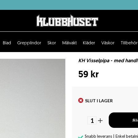
Blad
Grepplindor
Skor
Målvakt
Kläder
Väskor
Tillbehör
KH Visselpipa - med hand
59 kr
SLUT I LAGER
1
SLU
Snabb leverans | Enkel betaln