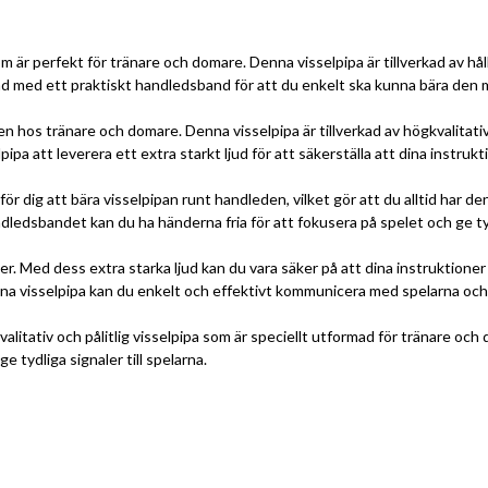
r perfekt för tränare och domare. Denna visselpipa är tillverkad av hållba
ad med ett praktiskt handledsband för att du enkelt ska kunna bära den 
os tränare och domare. Denna visselpipa är tillverkad av högkvalitativ p
att leverera ett extra starkt ljud för att säkerställa att dina instruktio
ig att bära visselpipan runt handleden, vilket gör att du alltid har den
ndledsbandet kan du ha händerna fria för att fokusera på spelet och ge tydl
r. Med dess extra starka ljud kan du vara säker på att dina instruktioner
denna visselpipa kan du enkelt och effektivt kommunicera med spelarna och 
tativ och pålitlig visselpipa som är speciellt utformad för tränare och
e tydliga signaler till spelarna.