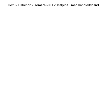
»
»
»
Hem
Tillbehör
Domare
KH Visselpipa - med handledsband