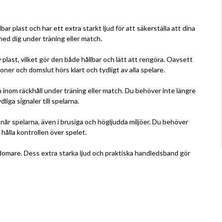
r plast och har ett extra starkt ljud för att säkerställa att dina
med dig under träning eller match.
last, vilket gör den både hållbar och lätt att rengöra. Oavsett
ner och domslut hörs klart och tydligt av alla spelare.
 inom räckhåll under träning eller match. Du behöver inte längre
iga signaler till spelarna.
 når spelarna, även i brusiga och högljudda miljöer. Du behöver
hålla kontrollen över spelet.
 domare. Dess extra starka ljud och praktiska handledsband gör