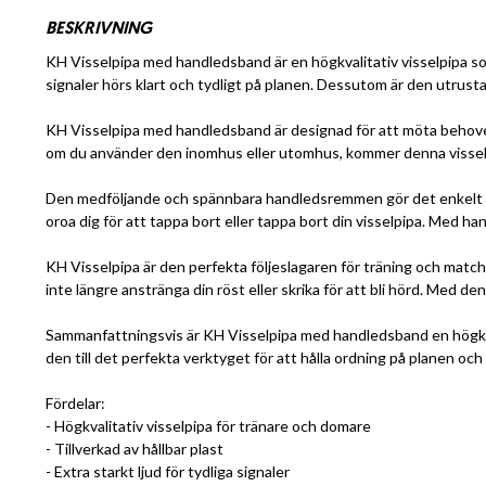
BESKRIVNING
KH Visselpipa med handledsband är en högkvalitativ visselpipa som ä
signaler hörs klart och tydligt på planen. Dessutom är den utrust
KH Visselpipa med handledsband är designad för att möta behoven h
om du använder den inomhus eller utomhus, kommer denna visselpipa 
Den medföljande och spännbara handledsremmen gör det enkelt för d
oroa dig för att tappa bort eller tappa bort din visselpipa. Med ha
KH Visselpipa är den perfekta följeslagaren för träning och matche
inte längre anstränga din röst eller skrika för att bli hörd. Med 
Sammanfattningsvis är KH Visselpipa med handledsband en högkvali
den till det perfekta verktyget för att hålla ordning på planen och g
Fördelar:
- Högkvalitativ visselpipa för tränare och domare
- Tillverkad av hållbar plast
- Extra starkt ljud för tydliga signaler