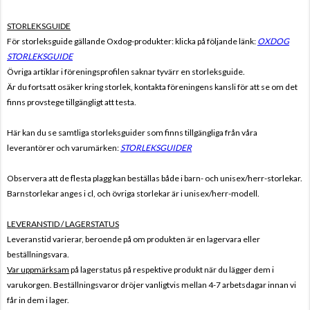
STORLEKSGUIDE
För storleksguide gällande Oxdog-produkter: klicka på följande länk:
OXDOG
STORLEKSGUIDE
Övriga artiklar i föreningsprofilen saknar tyvärr en storleksguide.
Är du fortsatt osäker kring storlek, kontakta föreningens kansli för att se om det
finns provstege tillgängligt att testa.
Här kan du se samtliga storleksguider som finns tillgängliga från våra
leverantörer och varumärken:
STORLEKSGUIDER
Observera att de flesta plagg kan beställas både i barn- och unisex/herr-storlekar.
Barnstorlekar anges i cl, och övriga storlekar är i unisex/herr-modell.
LEVERANSTID / LAGERSTATUS
Leveranstid varierar, beroende på om produkten är en lagervara eller
beställningsvara.
Var uppmärksam
på lagerstatus på respektive produkt när du lägger dem i
varukorgen. Beställningsvaror dröjer vanligtvis mellan 4-7 arbetsdagar innan vi
får in dem i lager.