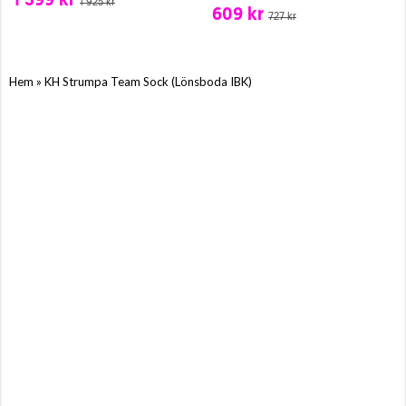
1 399 kr
1 925 kr
609 kr
727 kr
»
Hem
KH Strumpa Team Sock (Lönsboda IBK)