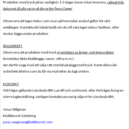
Produkter med tryck på tar vanligtvis 1-3 dagar innan vi kan leverera,
räknat från
datumet då alla varor på din order finns i lager
.
Observera att lagerstatus som visas på hemsidan endast gäller för vårt
webblager. Kontakta din lokala butik om du vill veta lagerstatus i butiken, eller
önskar lägga undan produkter.
ÅNGERRÄTT
Observera att produkter med tryck
ej omfattas av ånger- och bytesrätten
.
(Innefattar både klubblogga, namn, siffra m.m.)
Var därför noga med att välja rätt storlek på plagg med tryck. Kontrollera din
orderbekräftelse som du får via mail efter du lagt ordern.
KONTAKT
Vid frågor gällande Lönsboda IBK:s profil och sortiment, eller förfrågan kring en
större lagbeställning, vänligen kontakta ansvarig säljare för Lönsboda IBK:
Jonas Wågman
Klubbhuset Göteborg
jonas.wagman@klubbhuset.com