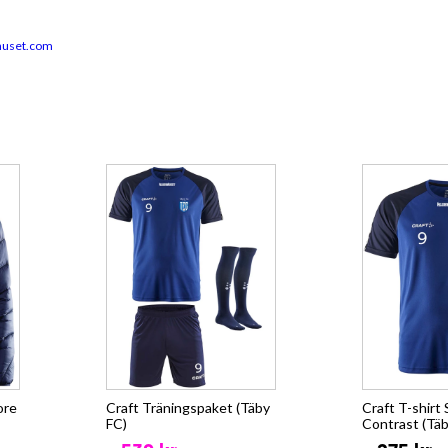
huset.com
ore
Craft Träningspaket (Täby
Craft T-shi
FC)
Contrast (Täb