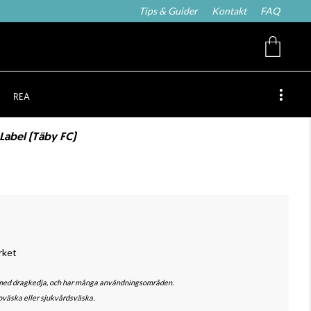
Tips & Guider
Kontakt
FAQ
REA
 Label (Täby FC)
ärket
a med dragkedja, och har många användningsområden.
oväska eller sjukvårdsväska.