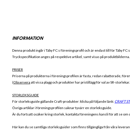
INFORMATION
Denna produkt ingår i Täby FC
:s föreningsprofil och är endast till för
Täby FC
:
Tryckspecifikation anges på respektive artikel, samt visas på produktbilderna.
PRISER
Priserna på produkterna i föreningsprofilen är fasta, redan rabatterade, för
(
Observera
att vissa plagg och produkter har pristillägg för val av SR-storleka
STORLEKSGUIDE
För storleksguide gällande Craft-produkter: klicka på följande länk:
CRAFT S
Övriga artiklar i föreningsprofilen saknar tyvärr en storleksguide.
Är du fortsatt osäker kring storlek, kontakta föreningens kansli för att se om de
Här kan du se samtliga storleksguider som finns tillgängliga från våra lever