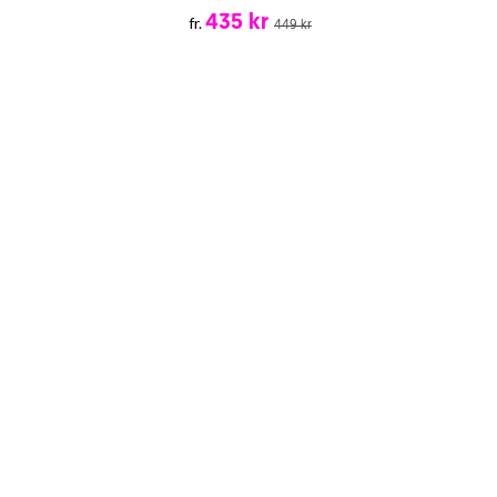
435 kr
fr.
449 kr