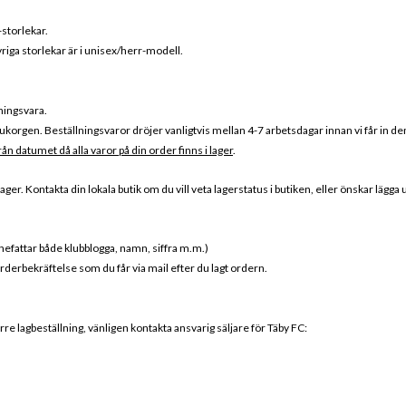
-storlekar.
riga storlekar är i unisex/herr-modell.
ningsvara.
korgen. Beställningsvaror dröjer vanligtvis mellan 4-7 arbetsdagar innan vi får in dem
rån datumet då alla varor på din order finns i lager
.
er. Kontakta din lokala butik om du vill veta lagerstatus i butiken, eller önskar lägga
nnefattar både klubblogga, namn, siffra m.m.)
orderbekräftelse som du får via mail efter du lagt ordern.
rre lagbeställning, vänligen kontakta ansvarig säljare för Täby FC: