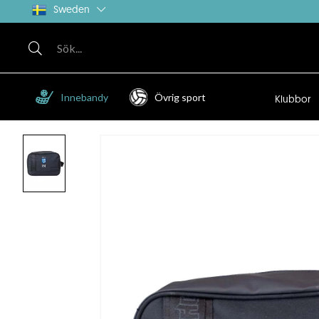
Sweden
Innebandy
Övrig sport
Klubbor