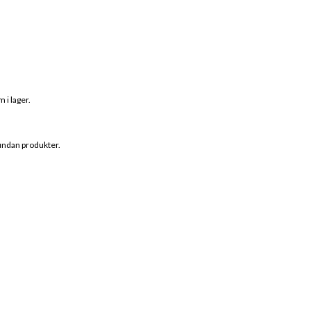
 i lager.
 undan produkter.