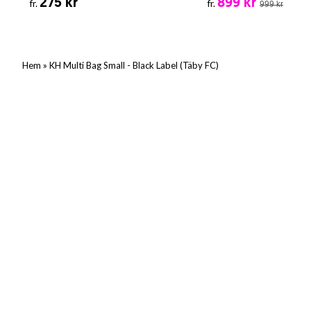
275 kr
899 kr
fr.
fr.
999 kr
»
Hem
KH Multi Bag Small - Black Label (Täby FC)