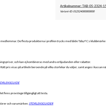
Artikelnummer: TAB-05-2324-1
Variant-ID: 012524000000000
s medlemmar. De flesta produkterna i profilen trycks med både
Täby FC
:s klubbmärke
eningspriser, och kan ej kombineras med andra erbjudanden eller rabatter.
r. Rätt pris visas på artikeln beroende på vilka storlekar du väljer, samt anges i kassan 
TORLEKSGUIDE
t finns provstege tillgängligt att testa.
antörer och varumärken:
STORLEKSGUIDER