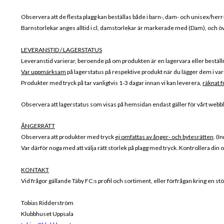
Observera att de flesta plagg kan beställas både i barn-, dam- och unisex/herr
Barnstorlekar anges alltid i cl, damstorlekar är markerade med (Dam), och öv
LEVERANSTID / LAGERSTATUS
Leveranstid varierar, beroende på om produkten är en lagervara eller beställ
Var uppmärksam
på lagerstatus på respektive produkt när du lägger dem i varu
Produkter med tryck på tar vanligtvis 1-3 dagar innan vi kan leverera,
räknat f
Observera att lagerstatus som visas på hemsidan endast gäller för vårt webblag
ÅNGERRÄTT
Observera att produkter med tryck
ej omfattas av ånger- och bytesrätten
. (I
Var därför noga med att välja rätt storlek på plagg med tryck. Kontrollera din 
KONTAKT
Vid frågor gällande Täby FC:s profil och sortiment, eller förfrågan kring en stö
Tobias Ridderström
Klubbhuset Uppsala