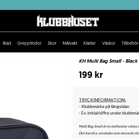
Blad
Grepplindor
Skor
Målvakt
Kläder
Väskor
Tillbehör
KH Multi Bag Small - Black
199 kr
TRYCKINFORMATION:
- Klubbmärke på långsidan
- Ev. initial/siffra under klubbm
Multi Bag Small är en mellanstor väsk
Den kan bl.a. användas som necessär, sk