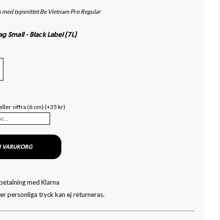
ks med typsnittet Be Vietnam Pro Regular
g Small - Black Label (7L)
 eller siffra (6 cm) (+35 kr)
I VARUKORG
 betalning med Klarna
r personliga tryck kan ej returneras.