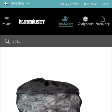
Sweden
Tips & Guider
Kontakt
FAQ
Innebandy
Meny
Övrig sport
Varukorg