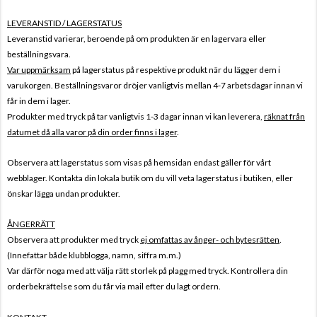
LEVERANSTID / LAGERSTATUS
Leveranstid varierar, beroende på om produkten är en lagervara eller
beställningsvara.
Var uppmärksam
på lagerstatus på respektive produkt när du lägger dem i
varukorgen. Beställningsvaror dröjer vanligtvis mellan 4-7 arbetsdagar innan vi
får in dem i lager.
Produkter med tryck på tar vanligtvis 1-3 dagar innan vi kan leverera,
räknat från
datumet då alla varor på din order finns i lager
.
Observera att lagerstatus som visas på hemsidan endast gäller för vårt
webblager. Kontakta din lokala butik om du vill veta lagerstatus i butiken, eller
önskar lägga undan produkter.
ÅNGERRÄTT
Observera att produkter med tryck
ej omfattas av ånger- och bytesrätten
.
(Innefattar både klubblogga, namn, siffra m.m.)
Var därför noga med att välja rätt storlek på plagg med tryck. Kontrollera din
orderbekräftelse som du får via mail efter du lagt ordern.