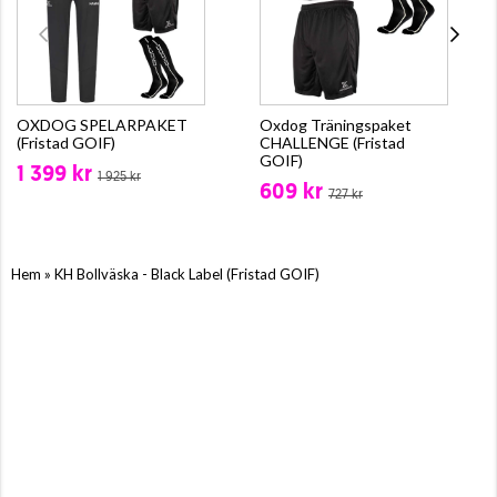
OXDOG SPELARPAKET
Oxdog Träningspaket
(Fristad GOIF)
CHALLENGE (Fristad
GOIF)
1 399 kr
1 925 kr
609 kr
727 kr
»
Hem
KH Bollväska - Black Label (Fristad GOIF)