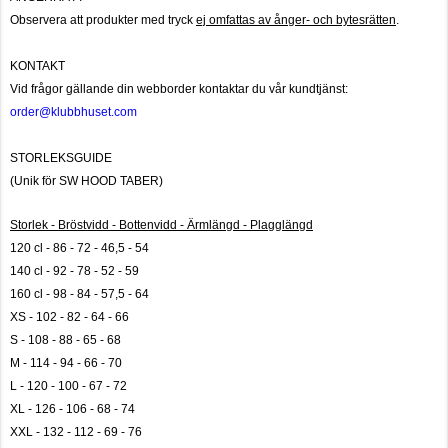
Observera att produkter med tryck
ej omfattas av ånger- och bytesrätten
.
KONTAKT
Vid frågor gällande din webborder kontaktar du vår kundtjänst:
order@klubbhuset.com
STORLEKSGUIDE
(Unik för SW HOOD TABER)
Storlek - Bröstvidd - Bottenvidd - Ärmlängd - Plagglängd
120 cl - 86 - 72 - 46,5 - 54
140 cl - 92 - 78 - 52 - 59
160 cl - 98 - 84 - 57,5 - 64
XS - 102 - 82 - 64 - 66
S - 108 - 88 - 65 - 68
M - 114 - 94 - 66 - 70
L - 120 - 100 - 67 - 72
XL - 126 - 106 - 68 - 74
XXL - 132 - 112 - 69 - 76