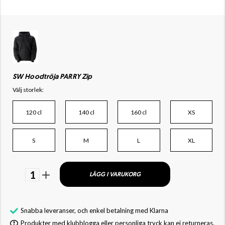
SW Hoodtröja PARRY Zip
Välj storlek:
120 cl
140 cl
160 cl
XS
S
M
L
XL
1
LÄGG I VARUKORG
Snabba leveranser, och enkel betalning med Klarna
Produkter med klubblogga eller personliga tryck kan ej returneras.