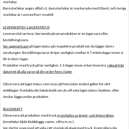
storlekar.
Barnstorlekar anges alltid i cl, damstorlekar är markerade med (Dam), och övriga
storlekar är i unisex/herr-modell.
LEVERANSTID / LAGERSTATUS
Leveranstid varierar, beroende på om produkten är en lagervara eller
beställningsvara.
Var uppmärksam
på lagerstatus på respektive produkt när du lägger dem i
varukorgen. Beställningsvaror dröjer vanligtvis mellan 4-7 arbetsdagar innan vi
får in dem i lager.
Produkter med tryck på tar vanligtvis 1-3 dagar innan vi kan leverera,
räknat från
datumet då alla varor på din order finns i lager
.
Observera att lagerstatus som visas på hemsidan endast gäller för vårt
webblager. Kontakta din lokala butik om du vill veta lagerstatus i butiken, eller
önskar lägga undan produkter.
ÅNGERRÄTT
Observera att produkter med tryck
ej omfattas av ånger- och bytesrätten
.
(Innefattar både klubblogga, namn, siffra m.m.)
Var därför noga med att välja rätt storlek på plagg med tryck. Kontrollera din