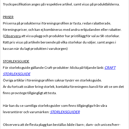
Tryckspecifikation anges på respektive artikel, samt visas på produktbilderna.
PRISER
Priserna på produkterna i föreningsprofilen är fasta, redan rabatterade,
föreningspriser, och kan ej kombineras med andra erbjudanden eller rabatter.
(
Observera
att vissa plagg och produkter har pristillägg för val av SR-storlekar.
Rätt pris visas på artikeln beroende på vilka storlekar du väljer, samt anges i
kassan när du lagt produkten i varukorgen)
STORLEKSGUIDE
För storleksguide gällande Craft-produkter: klicka på följande länk:
CRAFT
STORLEKSGUIDE
Övriga artiklar i föreningsprofilen saknar tyvärr en storleksguide.
Är du fortsatt osäker kring storlek, kontakta föreningens kansli för att se om det
finns provstege tillgängligt att testa.
Här kan du se samtliga storleksguider som finns tillgängliga från våra
leverantörer och varumärken:
STORLEKSGUIDER
Observera att de flesta plagg kan beställas både i barn-, dam- och unisex/herr-