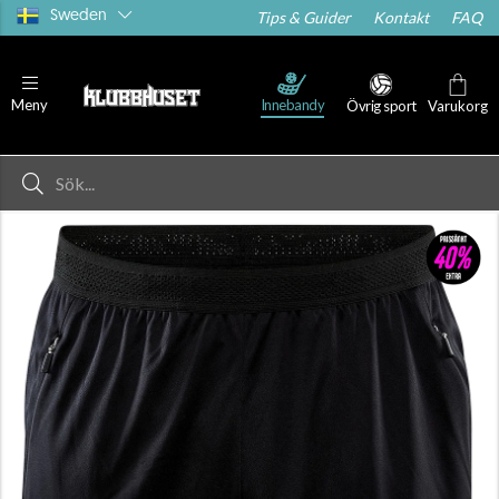
Sweden
Tips & Guider
Kontakt
FAQ
Innebandy
Meny
Övrig sport
Varukorg