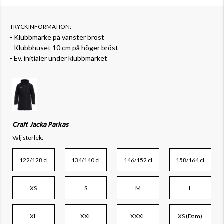
TRYCKINFORMATION:
- Klubbmärke på vänster bröst
- Klubbhuset 10 cm på höger bröst
- Ev. initialer under klubbmärket
Craft Jacka Parkas
Välj storlek:
122/128 cl
134/140 cl
146/152 cl
158/164 cl
XS
S
M
L
XL
XXL
XXXL
XS (Dam)