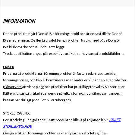
INFORMATION
Denna produkt ingår i Donsö IS:s
föreningsprofil och är endast till för
Donsö
IS
:s
medlemmar. De flesta produkterna i profilen trycks med både
Donsö
IS
:s
klubbmärke och Klubbhusets logga.
Tryckspecifikation anges på respektive artikel, samt visas på produktbilderna.
PRISER
Priserna på produkterna i föreningsprofilen är fasta, redan rabatterade,
föreningspriser, och kan ej kombineras med andra erbjudanden eller rabatter.
(
Observera
att vissa plagg och produkter har pristillägg för val av SR-storlekar.
Rätt pris visas på artikeln beroende på vilka storlekar du väljer, samt anges i
kassan när du lagt produkten i varukorgen)
STORLEKSGUIDE
För storleksguide gällande Craft-produkter, klicka på följande länk:
CRAFT
STORLEKSGUIDE
Övriga artiklar i föreningsprofilen saknar tyvärr en storleksguide.