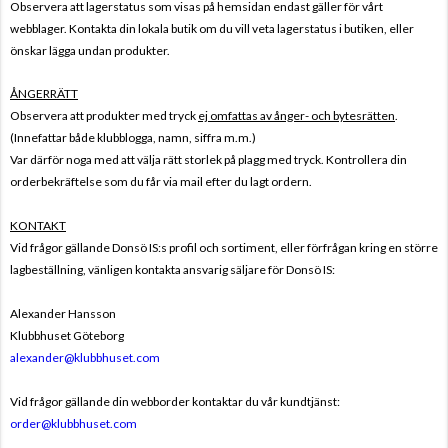
Observera att lagerstatus som visas på hemsidan endast gäller för vårt
webblager. Kontakta din lokala butik om du vill veta lagerstatus i butiken, eller
önskar lägga undan produkter.
ÅNGERRÄTT
Observera att produkter med tryck
ej omfattas av ånger- och bytesrätten
.
(Innefattar både klubblogga, namn, siffra m.m.)
Var därför noga med att välja rätt storlek på plagg med tryck. Kontrollera din
orderbekräftelse som du får via mail efter du lagt ordern.
KONTAKT
Vid frågor gällande Donsö IS:s profil och sortiment, eller förfrågan kring en större
lagbeställning, vänligen kontakta ansvarig säljare för Donsö IS:
Alexander Hansson
Klubbhuset Göteborg
alexander@klubbhuset.com
Vid frågor gällande din webborder kontaktar du vår kundtjänst:
order@klubbhuset.com