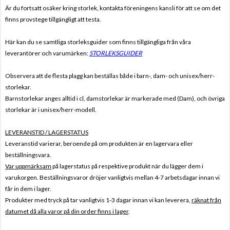
Är du fortsatt osäker kring storlek, kontakta föreningens kansli för att se om det
finns provstege tillgängligt att testa.
Här kan du se samtliga storleksguider som finns tillgängliga från våra
leverantörer och varumärken:
STORLEKSGUIDER
Observera att de flesta plagg kan beställas både i barn-, dam- och unisex/herr-
storlekar.
Barnstorlekar anges alltid i cl, damstorlekar är markerade med (Dam), och övriga
storlekar är i unisex/herr-modell.
LEVERANSTID / LAGERSTATUS
Leveranstid varierar, beroende på om produkten är en lagervara eller
beställningsvara.
Var uppmärksam
på lagerstatus på respektive produkt när du lägger dem i
varukorgen. Beställningsvaror dröjer vanligtvis mellan 4-7 arbetsdagar innan vi
får in dem i lager.
Produkter med tryck på tar vanligtvis 1-3 dagar innan vi kan leverera,
räknat från
datumet då alla varor på din order finns i lager
.