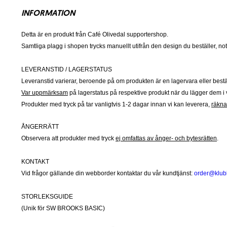
INFORMATION
Detta är en produkt från Café Olivedal supportershop.
Samtliga plagg i shopen trycks manuellt utifrån den design du beställer, note
LEVERANSTID / LAGERSTATUS
Leveranstid varierar, beroende på om produkten är en lagervara eller bestä
Var uppmärksam
på lagerstatus på respektive produkt när du lägger dem i v
Produkter med tryck på tar vanligtvis 1-2 dagar innan vi kan leverera,
räknat
ÅNGERRÄTT
Observera att produkter med tryck
ej omfattas av ånger- och bytesrätten
.
KONTAKT
Vid frågor gällande din webborder kontaktar du vår kundtjänst:
order@klub
STORLEKSGUIDE
(Unik för SW BROOKS BASIC)