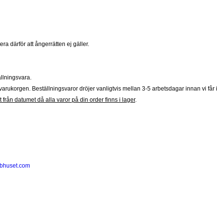
ra därför att ångerrätten ej gäller.
llningsvara.
arukorgen. Beställningsvaror dröjer vanligtvis mellan 3-5 arbetsdagar innan vi får i
 från datumet då alla varor på din order finns i lager
.
bhuset.com