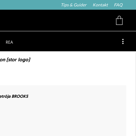
Tips & Guider
Kontakt
FAQ
REA
on (stor logo)
etröja BROOKS