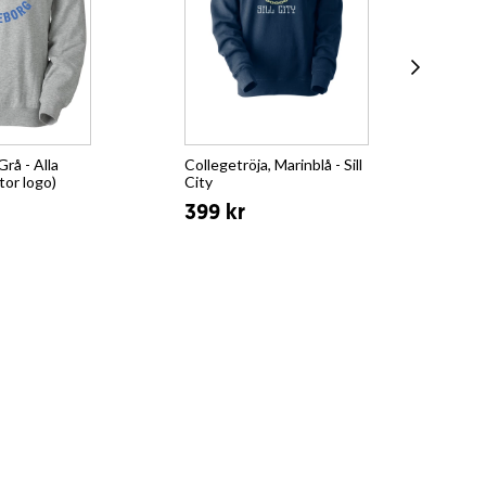
Grå - Alla
Collegetröja, Marinblå - Sill
Hoo
tor logo)
City
Ör
399 kr
44