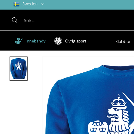
Sweden
Innebandy
Övrig sport
Klubbor